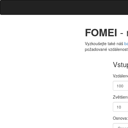
FOMEI
- 
Vyzkoušejte také náš
ba
požadované vzdálenosti 
Vstu
Vzdáleno
Vzdálen
(
cm
)
Zvětšen
Vzdálen
Osnova:
Osnova