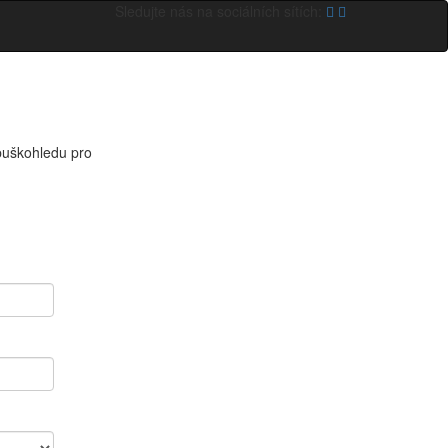
Sledujte nás na sociálních sítích:
puškohledu pro