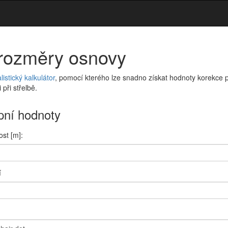
rozměry osnovy
listický kalkulátor
, pomocí kterého lze snadno získat hodnoty korekce 
při střelbě.
pní hodnoty
st [
m
]:
ost
í
ost